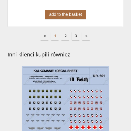
add to the basket
«
1
2
3
»
Inni klienci kupili również