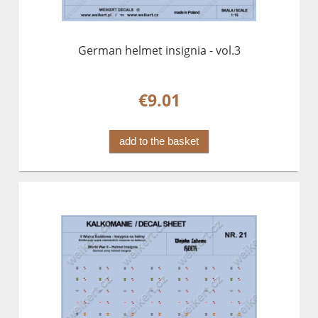
German helmet insignia - vol.3
€9.01
add to the basket