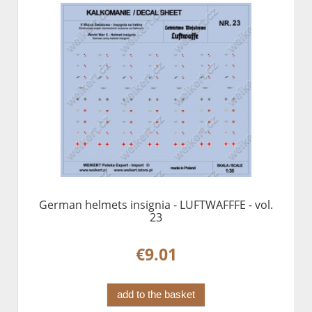
German helmets insignia - LUFTWAFFFE - vol.
23
€9.01
add to the basket