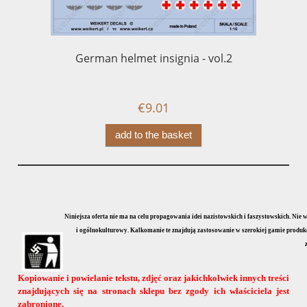
German helmet insignia - vol.2
P
l
€9.01
add to the basket
Niniejsza oferta nie ma na celu propagowania idei nazistowskich i faszystowskich. Nie
i ogólnokulturowy. Kalkomanie te znajdują zastosowanie w szerokiej gamie produkcji
Kopiowanie i powielanie tekstu, zdjęć oraz jakichkolwiek innych treści
znajdujących się na stronach sklepu bez zgody ich właściciela jest
zabronione.