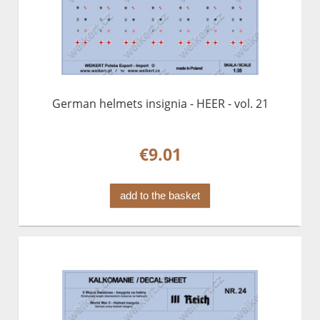
German helmets insignia - HEER - vol. 21
€9.01
add to the basket