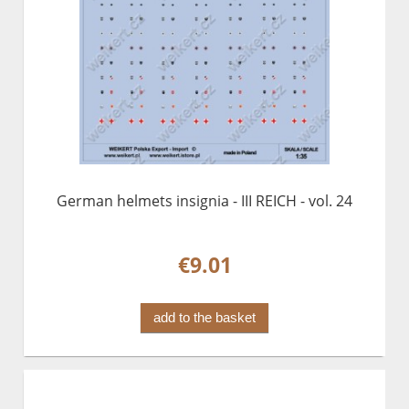
German helmets insignia - III REICH - vol. 24
€9.01
add to the basket