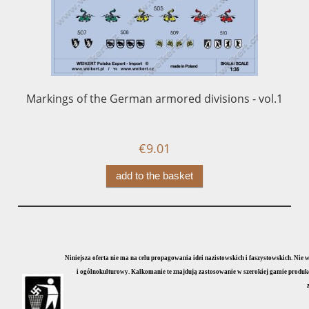
Markings of the German armored divisions - vol.1
€9.01
add to the basket
Niniejsza oferta nie ma na celu propagowania idei nazistowskich i faszystowskich. Nie
i ogólnokulturowy. Kalkomanie te znajdują zastosowanie w szerokiej gamie produkcji