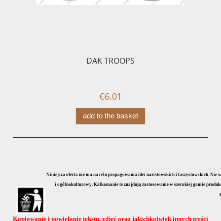
DAK TROOPS
M
€6.01
add to the basket
Niniejsza oferta nie ma na celu propagowania idei nazistowskich i faszystowskich. Nie
i ogólnokulturowy. Kalkomanie te znajdują zastosowanie w szerokiej gamie produkcji
Kopiowanie i powielanie tekstu, zdjęć oraz jakichkolwiek innych treści