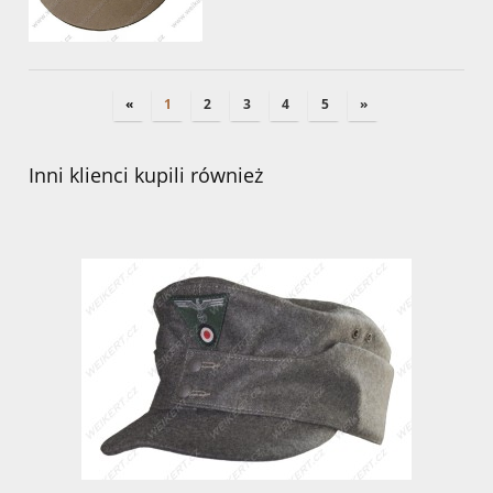
«
1
2
3
4
5
»
Inni klienci kupili również