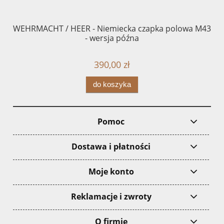
WEHRMACHT / HEER - Niemiecka czapka polowa M43
WA
- wersja późna
390,00 zł
do koszyka
Pomoc
Dostawa i płatności
Moje konto
Reklamacje i zwroty
O firmie