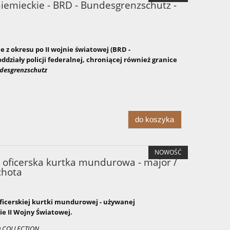
emieckie - BRD - Bundesgrenzschutz -
z okresu po II wojnie światowej (BRD -
działy policji federalnej, chroniącej również granice
desgrenzschutz
do koszyka
NOWOŚĆ
 oficerska kurtka mundurowa - major /
chota
ficerskiej kurtki mundurowej - używanej
ie II Wojny Światowej.
O COLLECTION