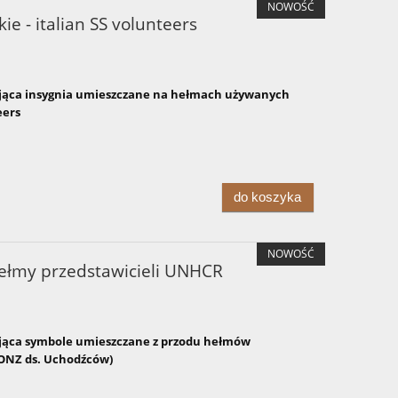
NOWOŚĆ
ie - italian SS volunteers
ąca insygnia umieszczane na hełmach używanych
eers
do koszyka
NOWOŚĆ
ełmy przedstawicieli UNHCR
ąca symbole umieszczane z przodu hełmów
 ONZ ds. Uchodźców)