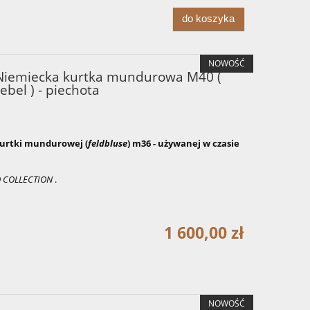
do koszyka
NOWOŚĆ
iemiecka kurtka mundurowa M40 (
ebel ) - piechota
kurtki mundurowej (
feldbluse
) m36 - używanej w czasie
O COLLECTION
.
1 600,00 zł
NOWOŚĆ