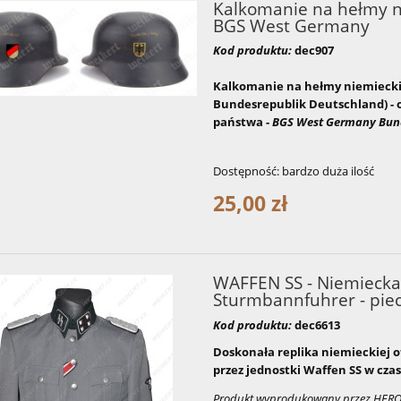
Kalkomanie na hełmy ni
BGS West Germany
Kod produktu:
dec907
Kalkomanie na hełmy niemieckie 
Bundesrepublik Deutschland) - od
państwa -
BGS West Germany Bun
Dostępność:
bardzo duża ilość
25,00 zł
WAFFEN SS - Niemiecka
Sturmbannfuhrer - pie
Kod produktu:
dec6613
Doskonała replika niemieckiej o
przez jednostki Waffen SS w czas
Produkt wyprodukowany przez HER