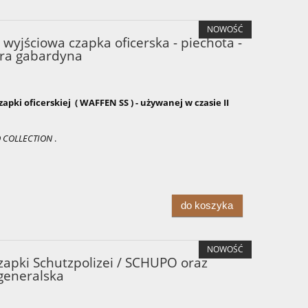
NOWOŚĆ
wyjściowa czapka oficerska - piechota -
ara gabardyna
apki oficerskiej ( WAFFEN SS ) - używanej w czasie II
O COLLECTION
.
do koszyka
NOWOŚĆ
 czapki Schutzpolizei / SCHUPO oraz
generalska