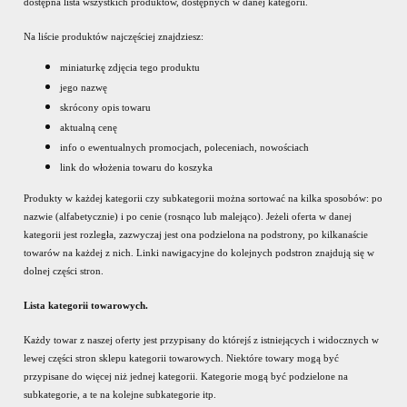
dostępna lista wszystkich produktów, dostępnych w danej kategorii.
Na liście produktów najczęściej znajdziesz:
miniaturkę zdjęcia tego produktu
jego nazwę
skrócony opis towaru
aktualną cenę
info o ewentualnych promocjach, poleceniach, nowościach
link do włożenia towaru do koszyka
Produkty w każdej kategorii czy subkategorii można sortować na kilka sposobów: po
nazwie (alfabetycznie) i po cenie (rosnąco lub malejąco). Jeżeli oferta w danej
kategorii jest rozległa, zazwyczaj jest ona podzielona na podstrony, po kilkanaście
towarów na każdej z nich. Linki nawigacyjne do kolejnych podstron znajdują się w
dolnej części stron.
Lista kategorii towarowych.
Każdy towar z naszej oferty jest przypisany do którejś z istniejących i widocznych w
lewej części stron sklepu kategorii towarowych. Niektóre towary mogą być
przypisane do więcej niż jednej kategorii. Kategorie mogą być podzielone na
subkategorie, a te na kolejne subkategorie itp.