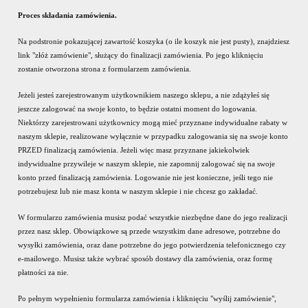
Proces składania zamówienia.
Na podstronie pokazującej zawartość koszyka (o ile koszyk nie jest pusty), znajdziesz
link "złóż zamówienie", służący do finalizacji zamówienia. Po jego kliknięciu
zostanie otworzona strona z formularzem zamówienia.
Jeżeli jesteś zarejestrowanym użytkownikiem naszego sklepu, a nie zdążyłeś się
jeszcze zalogować na swoje konto, to będzie ostatni moment do logowania.
Niektórzy zarejestrowani użytkownicy mogą mieć przyznane indywidualne rabaty w
naszym sklepie, realizowane wyłącznie w przypadku zalogowania się na swoje konto
PRZED finalizacją zamówienia. Jeżeli więc masz przyznane jakiekolwiek
indywidualne przywileje w naszym sklepie, nie zapomnij zalogować się na swoje
konto przed finalizacją zamówienia. Logowanie nie jest konieczne, jeśli tego nie
potrzebujesz lub nie masz konta w naszym sklepie i nie chcesz go zakładać.
W formularzu zamówienia musisz podać wszystkie niezbędne dane do jego realizacji
przez nasz sklep. Obowiązkowe są przede wszystkim dane adresowe, potrzebne do
wysyłki zamówienia, oraz dane potrzebne do jego potwierdzenia telefonicznego czy
e-mailowego. Musisz także wybrać sposób dostawy dla zamówienia, oraz formę
płatności za nie.
Po pełnym wypełnieniu formularza zamówienia i kliknięciu "wyślij zamówienie",