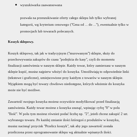
wyszukiwarka zaawansowana
pozwala na przeszukiwanie oferty całego sklepu lub tylko wybranej
kategorii, wg kryterium cenowego ("Cena od ... do ..."), ewentualnie tylko w
promocjach lub towarach polecanych.
Koszyk sklepowy.
Koszyk sklepowy, tak jak w tradycyjnym ("murowanym") sklepie, służy do
przechowywania zakupów do czasu "podejścia do kasy", czyli do momentu
finalizacji zamówienia w naszym sklepie. Każdy towar, który zamierzasz w naszym
sklepie kupić, musisz najpierw włożyć do koszyka. Umożliwiają to odpowiednie linki
(tekstowe i graficzne), umiejscowione przy każdym z towarów w naszym sklepie.
Wyjątkiem mogą być towary chwilowo niedostępne, których włożenie do koszyka
może nie być możliwe.
Zawartość swojego koszyka możesz oczywiście modyfikować przed finalizacją
zamówienia. Każdy towar możesz z koszyka usunąć, wpisując cyfrę "0" w polu
"Ilość". W polu tym możesz również podać liczbę np. "2", jeżeli chcesz zakupić 2 szt.
wybranego towaru. Po każdej zmianie ilości któregoś z produktów w koszyku,
musisz nacisnąć przycisk "Przelicz koszyk", tak aby jego zawartość została
przeliczona przez oprogramowanie sklepu wg aktualnie wpisanych ilości.