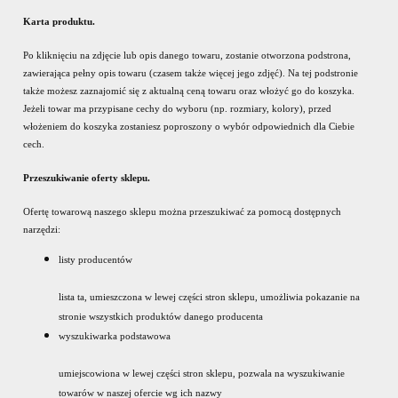
Karta produktu.
Po kliknięciu na zdjęcie lub opis danego towaru, zostanie otworzona podstrona,
zawierająca pełny opis towaru (czasem także więcej jego zdjęć). Na tej podstronie
także możesz zaznajomić się z aktualną ceną towaru oraz włożyć go do koszyka.
Jeżeli towar ma przypisane cechy do wyboru (np. rozmiary, kolory), przed
włożeniem do koszyka zostaniesz poproszony o wybór odpowiednich dla Ciebie
cech.
Przeszukiwanie oferty sklepu.
Ofertę towarową naszego sklepu można przeszukiwać za pomocą dostępnych
narzędzi:
listy producentów
lista ta, umieszczona w lewej części stron sklepu, umożliwia pokazanie na
stronie wszystkich produktów danego producenta
wyszukiwarka podstawowa
umiejscowiona w lewej części stron sklepu, pozwala na wyszukiwanie
towarów w naszej ofercie wg ich nazwy