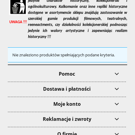
jedynie charakter historyczny, kolekcjonerski i
ogólnokulturowy. Kalkomanie oraz inne repliki historyczne
dostępne w asortymencie sklepu znajdują zastosowanie w
szerokiej gamie produkcji filmowych, teatralnych,
UWAGA !!!
reeneactments, czy działalności kolekcjonerskiej podnosząc
jedynie ich walory artystyczne i zapewniając realizm
historyczny !!!
Nie znaleziono produktów spełniających podane kryteria.
Pomoc
Dostawa i płatności
Moje konto
Reklamacje i zwroty
O firmie