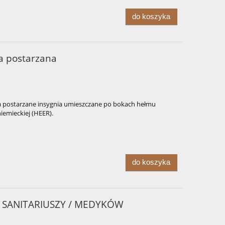
do koszyka
ja postarzana
 postarzane insygnia umieszczane po bokach hełmu
iemieckiej (HEER).
do koszyka
 SANITARIUSZY / MEDYKÓW