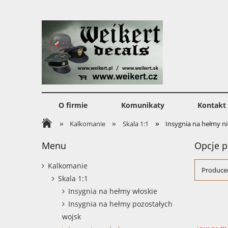
O firmie
Komunikaty
Kontakt
»
»
»
Kalkomanie
Skala 1:1
Insygnia na hełmy n
Menu
Opcje p
Kalkomanie
Producen
Skala 1:1
Insygnia na hełmy włoskie
Insygnia na hełmy pozostałych
wojsk