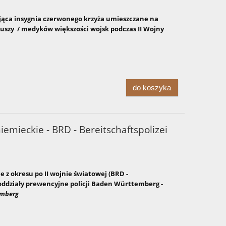
ąca insygnia czerwonego krzyża umieszczane na
uszy / medyków większości wojsk podczas II Wojny
do koszyka
emieckie - BRD - Bereitschaftspolizei
z okresu po II wojnie światowej (BRD -
oddziały prewencyjne policji Baden Württemberg -
emberg