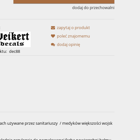
dodaj do przechowalni
:
zapytaj o produkt
poleć znajomemu
dodaj opinię
ktu:
dec88
ach używane przez sanitariuszy / medyków większości wojsk
kładnie przylegają do pomalowanej farbą powierzchni hełmu,