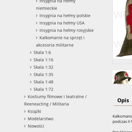
Insygnia na hełmy
niemieckie
Insygnia na hełmy polskie
Insygnia na hełmy USA
Insygnia na hełmy rosyjskie
Kalkomanie na sprzęt i
akcesoria militarne
Skala 1:6
Skala 1:16
Skala 1:32
Skala 1:35
Skala 1:48
Skala 1:72
Kostiumy filmowe i teatralne /
Opis
Reeneacting / Militaria
Książki
Kalkomania
Modelarstwo
podczas II
Nowości
Przyklejan