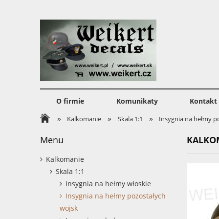
O firmie
Komunikaty
Kontakt
»
»
»
Kalkomanie
Skala 1:1
Insygnia na hełmy p
Menu
KALKO
Kalkomanie
Skala 1:1
Insygnia na hełmy włoskie
Insygnia na hełmy pozostałych
wojsk