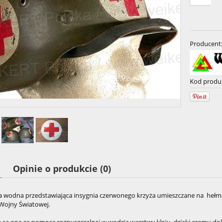
Producent
Kod produ
Opinie o produkcie (0)
 wodna przedstawiająca insygnia czerwonego krzyża umieszczane na hełm
 Wojny Światowej.
e są one za pomocą rozpuszczalnej w wodzie warstwy kleju, dzięki czemu do