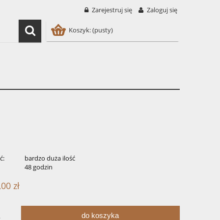
Zarejestruj się
Zaloguj się
Koszyk:
(pusty)
ć:
bardzo duża ilość
:
48 godzin
,00 zł
do koszyka
.