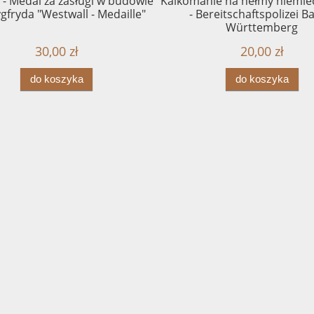
 - Medal za zasługi w budowie
Kalkomanie na hełmy niemiec
Zygfryda "Westwall - Medaille"
- Bereitschaftspolizei 
Württemberg
30,00 zł
20,00 zł
do koszyka
do koszyka