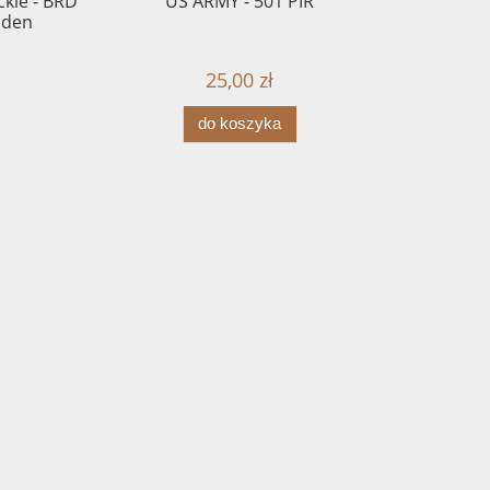
kie - BRD
US ARMY - 501 PIR
Komplet 
Baden
25,00 zł
do koszyka