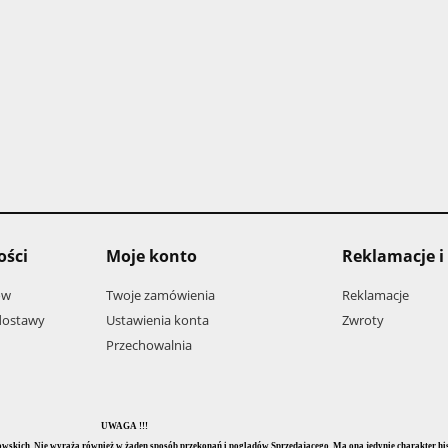
ości
Moje konto
Reklamacje i
ów
Twoje zamówienia
Reklamacje
 dostawy
Ustawienia konta
Zwroty
Przechowalnia
UWAGA !!!
stowskich. Nie wyraża również w żaden sposób przekonań i poglądów Sprzedającego. Ma ona jedynie charakter his