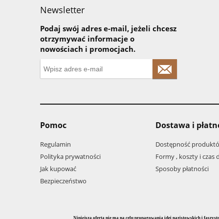
Newsletter
Podaj swój adres e-mail, jeżeli chcesz
otrzymywać informacje o
nowościach i promocjach.
Pomoc
Dostawa i płatn
Regulamin
Dostępność produkt
Polityka prywatności
Formy , koszty i czas
Jak kupować
Sposoby płatności
Bezpieczeństwo
Niniejsza oferta nie ma na celu propagowania idei nazistowskich i faszy