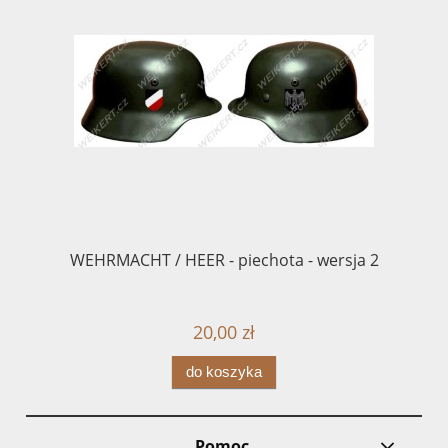
WEHRMACHT / HEER - piechota - wersja 2
Em
20,00 zł
do koszyka
Pomoc