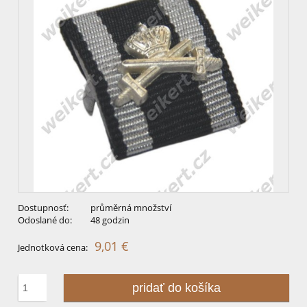
Dostupnosť:
průměrná množství
Odoslané do:
48 godzin
9,01 €
Jednotková cena:
pridať do košíka