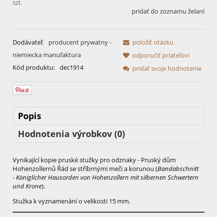
szt.
pridať do zoznamu želaní
Dodávateľ:
producent prywatny -
položiť otázku
niemiecka manufaktura
odporučiť priateľovi
Kód produktu:
dec1914
pridať svoje hodnotenie
Popis
Hodnotenia výrobkov (0)
Vynikající kopie pruské stužky pro odznaky - Pruský dům
Hohenzollernů Řád se stříbrnými meči a korunou (
Bandabschnitt
- Königlicher Hausorden von Hohenzollern mit silbernen Schwertern
und Krone
).
Stužka k vyznamenání o velikosti 15 mm.