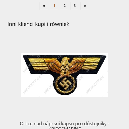
«
1
2
3
»
Inni klienci kupili również
Orlice nad náprsní kapsu pro důstojníky -
B