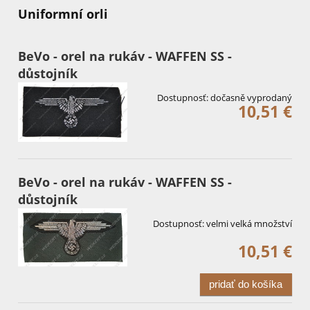
Uniformní orli
BeVo - orel na rukáv - WAFFEN SS -
důstojník
Dostupnosť:
dočasně vyprodaný
10,51 €
BeVo - orel na rukáv - WAFFEN SS -
důstojník
Dostupnosť:
velmi velká množství
10,51 €
pridať do košíka