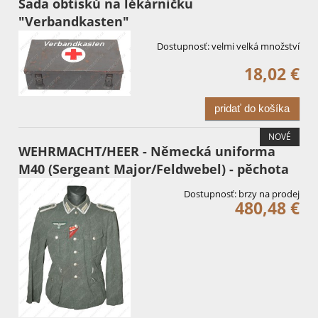
Sada obtisků na lékárničku
"Verbandkasten"
Dostupnosť:
velmi velká množství
18,02 €
pridať do košíka
NOVÉ
WEHRMACHT/HEER - Německá uniforma
M40 (Sergeant Major/Feldwebel) - pěchota
Dostupnosť:
brzy na prodej
480,48 €