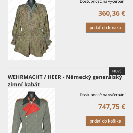
Dostupnosť:
na vyčerpání
360,36 €
pridať do košíka
NOVÉ
WEHRMACHT / HEER - Německý generálský
zimní kabát
Dostupnosť:
na vyčerpání
747,75 €
pridať do košíka