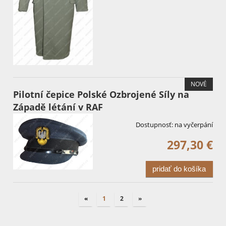
NOVÉ
Pilotní čepice Polské Ozbrojené Síly na
Západě létání v RAF
Dostupnosť:
na vyčerpání
297,30 €
pridať do košíka
«
1
2
»