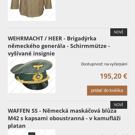
NOVÉ
WEHRMACHT / HEER - Brigadýrka
německého generála - Schirmmütze -
vyšívané insignie
Dostupnosť:
na vyčerpání
195,20 €
pridať do košíka
NOVÉ
WAFFEN SS - Německá maskáčová blůza
M42 s kapsami oboustranná - v kamufláži
platan