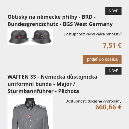
NOVÉ
Obtisky na německé přilby - BRD -
Bundesgrenzschutz - BGS West Germany
Dostupnosť:
velmi velká množství
7,51 €
pridať do košíka
NOVÉ
WAFFEN SS - Německá důstojnická
uniformní bunda - Major /
Sturmbannführer - Pěchota
Dostupnosť:
dočasně vyprodaný
660,66 €