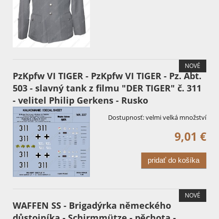
NOVÉ
PzKpfw VI TIGER - PzKpfw VI TIGER - Pz. Abt.
503 - slavný tank z filmu "DER TIGER" č. 311
- velitel Philip Gerkens - Rusko
Dostupnosť:
velmi velká množství
9,01 €
pridať do košíka
NOVÉ
WAFFEN SS - Brigadýrka německého
důstojníka - Schirmmütze - pěchota -