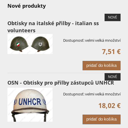
Nové produkty
NOVÉ
Obtisky na italské přilby - italian ss
volunteers
Dostupnosť:
velmi velká množství
7,51 €
pridať do košíka
NOVÉ
OSN - Obtisky pro přilby zástupců UNHCR
Dostupnosť:
velmi velká množství
18,02 €
pridať do košíka