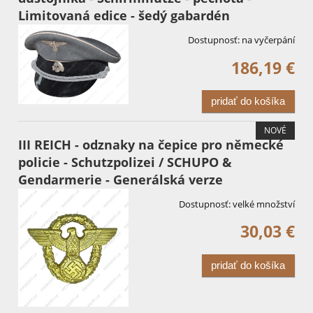
Limitovaná edice - šedý gabardén
Dostupnosť:
na vyčerpání
186,19 €
pridať do košíka
NOVÉ
III REICH - odznaky na čepice pro německé
policie - Schutzpolizei / SCHUPO &
Gendarmerie - Generálská verze
Dostupnosť:
velké množství
30,03 €
pridať do košíka