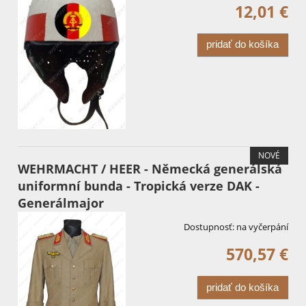
12,01 €
pridať do košíka
NOVÉ
WEHRMACHT / HEER - Německá generálská
uniformní bunda - Tropická verze DAK -
Generálmajor
Dostupnosť:
na vyčerpání
570,57 €
pridať do košíka