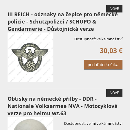
NOVÉ
III REICH - odznaky na čepice pro německé
policie - Schutzpolizei / SCHUPO &
Gendarmerie - Důstojnická verze
Dostupnosť:
velké množství
30,03 €
pridať do košíka
NOVÉ
Obtisky na německé přilby - DDR -
Nationale Volksarmee NVA - Motocyklová
verze pro helmu wz.63
Dostupnosť:
velmi velká množství