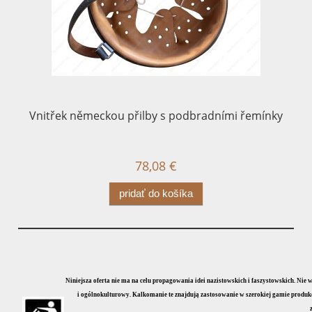
Vnitřek německou přilby s podbradními řemínky
78,08 €
pridať do košíka
Niniejsza oferta nie ma na celu propagowania idei nazistowskich i faszystowskich. Nie
i ogólnokulturowy. Kalkomanie te znajdują zastosowanie w szerokiej gamie produkcji