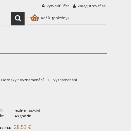
Vytvoriť účet
Zaregistrovať sa
Košík:
(prázdny)
»
/ Odznaky / Vyznamenání
Vyznamenání
ť:
malé množství
do:
48 godzin
28,53 €
 cena: