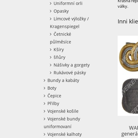
Krásná rep
Uniformní orli
války.
Opasky
Límcové výložky /
Inni kli
Kragenspiegel
Četnické
půlměsíce
Kšíry
šňůry
Nášivky a gorgety
Rukávové pásky
Bundy a kabáty
Boty
Čepice
Přilby
Vojenské košile
Vojenské bundy
uniformovaní
WAF
generá
Vojenské kalhoty