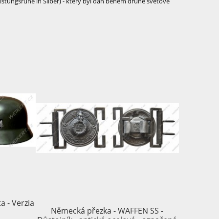
stungsrune in Silber) - který byl dán během druhé světové
 - Verzia
Německá přezka - WAFFEN SS -
LUFTWAFF