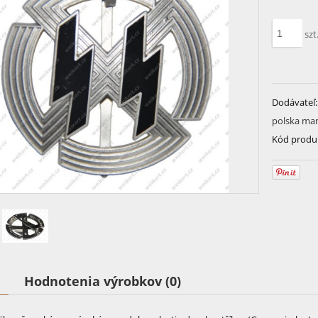
szt
Dodávateľ:
polska ma
Kód produ
Hodnotenia výrobkov (0)