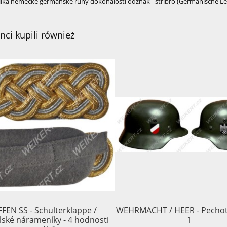
lika německé germánské runy dokonalosti odznak - stříbro (Germanische Lei
enci kupili również
FEN SS - Schulterklappe /
WEHRMACHT / HEER - Pechota
lské nárameníky - 4 hodnosti
1