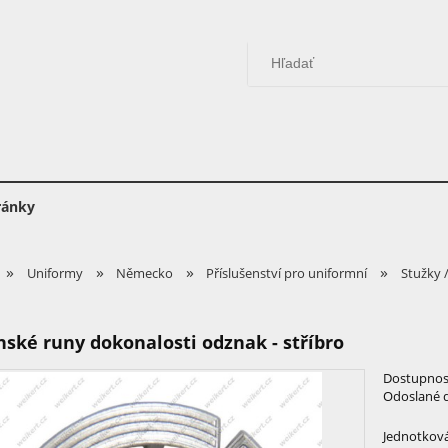
ránky
»
»
»
»
Uniformy
Německo
Příslušenství pro uniformní
Stužky 
ské runy dokonalosti odznak - stříbro
Dostupnos
Odoslané 
Jednotková