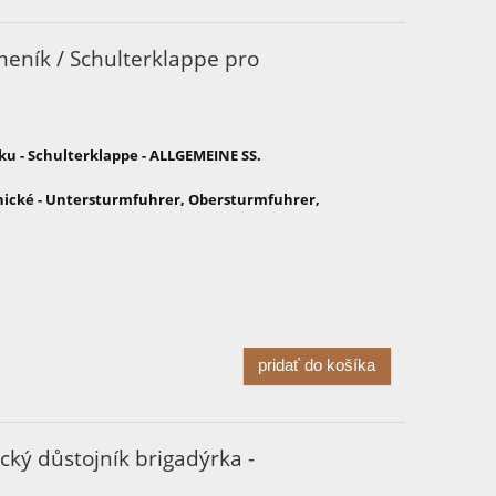
eník / Schulterklappe pro
u - Schulterklappe - ALLGEMEINE SS.
nické - Untersturmfuhrer, Obersturmfuhrer,
pridať do košíka
ký důstojník brigadýrka -