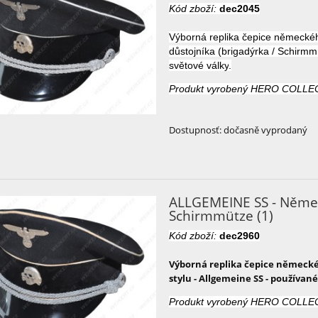
Kód zboží:
dec2045
Výborná
replika
čepice
německé
důstojníka
(
brigadýrka
/
Schirmm
světové války
.
Produkt vyrobený HERO COLLE
Dostupnosť:
dočasně vyprodaný
ALLGEMEINE SS - Němec
Schirmmütze (1)
Kód zboží:
dec2960
Výborná
replika
čepice
německé
stylu
-
Allgemeine
SS
- používané
Produkt vyrobený HERO COLLE