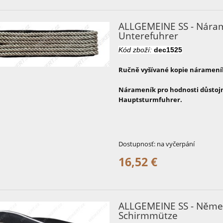
ALLGEMEINE SS - Náram
Unterefuhrer
Kód zboží:
dec1525
Ručně vyšívané kopie nárameník
Nárameník pro hodnosti důstoj
Hauptsturmfuhrer.
Dostupnosť:
na vyčerpání
16,52 €
ALLGEMEINE SS - Němec
Schirmmütze