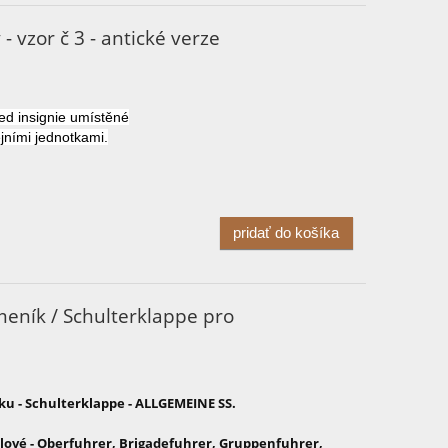
- vzor č 3 - antické verze
ed
insignie
umístěné
ejními
jednotkami
.
pridať do košíka
eník / Schulterklappe pro
u - Schulterklappe - ALLGEMEINE SS.
ové - Oberfuhrer, Brigadefuhrer, Gruppenfuhrer,