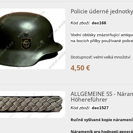
Policie úderné jednotky 
Kód zboží:
dec166
Vodní
obtisky
znázorňující
antiqu
na
bocích
přilby
používané
polic
Dostupnosť:
velmi velká množství
4,50 €
ALLGEMEINE SS - Náram
Höhereführer
Kód zboží:
dec1527
Ručně vyšívané kopie nárameník
Nárameník pro hodnosti generál