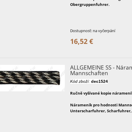
Obergruppenfuhrer.
Dostupnosť:
na vyčerpání
16,52 €
ALLGEMEINE SS - Náram
Mannschaften
Kód zboží:
dec1524
Ručně vyšívané kopie nárameník
Nárameník pro hodnosti Mannsc
Unterscharfuhrer, Scharfuhrer,