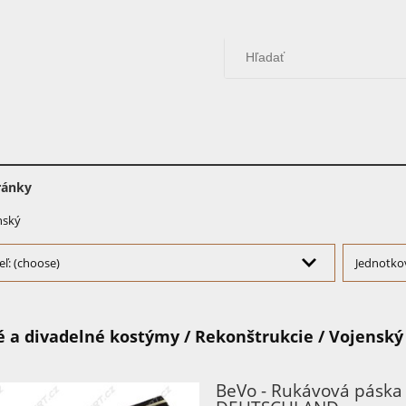
ránky
nský
ľ: (choose)
Jednotko
é a divadelné kostýmy / Rekonštrukcie / Vojenský
BeVo - Rukávová páska