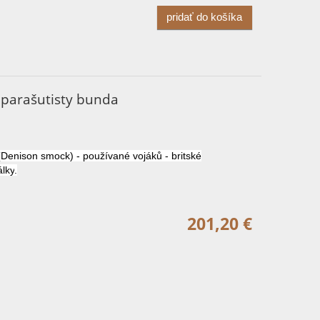
pridať do košíka
í parašutisty bunda
(
Denison
smock
)
-
používané
vojáků -
britské
lky
.
201,20 €