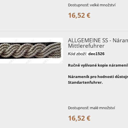
Dostupnosť:
velké množství
16,52 €
ALLGEMEINE SS - Náram
Mittlerefuhrer
Kód zboží:
dec1526
Ručně vyšívané kopie nárameník
Nárameník pro hodnosti důstoj
Standartenfuhrer.
Dostupnosť:
malé množství
16,52 €