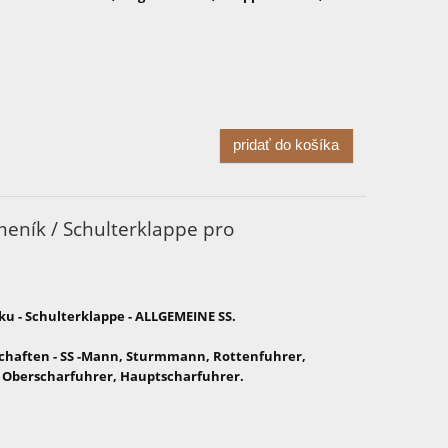
pridať do košíka
eník / Schulterklappe pro
u - Schulterklappe - ALLGEMEINE SS.
haften - SS -Mann, Sturmmann, Rottenfuhrer,
 Oberscharfuhrer, Hauptscharfuhrer.