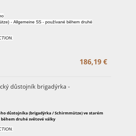
ho
ütze
)
-
Allgemeine
SS
- používané
během druhé
CTION.
186,19 €
ký důstojník brigadýrka -
ho důstojníka
(
brigadýrka
/
Schirmmütze
) ve starém
během druhé světové války
CTION.