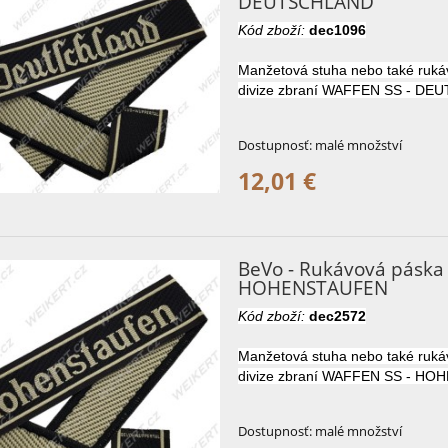
DEUTSCHLAND
Kód zboží:
dec1096
Manžetová stuha nebo také ruk
divize zbraní WAFFEN SS - DE
Dostupnosť:
malé množství
12,01 €
BeVo - Rukávová páska
HOHENSTAUFEN
Kód zboží:
dec2572
Manžetová stuha nebo také ruk
divize zbraní WAFFEN SS - H
Dostupnosť:
malé množství