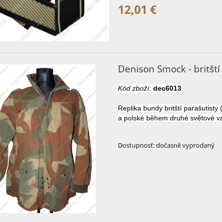
12,01 €
Denison Smock - britšt
Kód zboží:
dec6013
Replika
bundy
britští
parašutisty
a
polské
během druhé světové vá
Dostupnosť:
dočasně vyprodaný